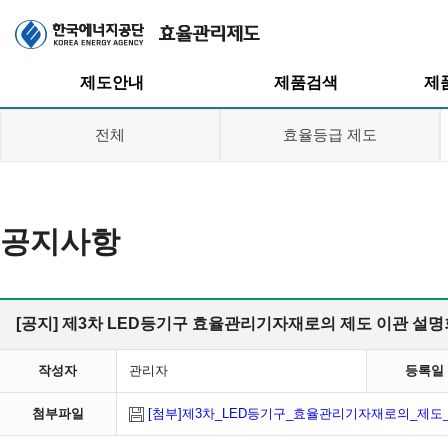
주메뉴
제도안내
제품검색
제
전체
효율등급 제도
공지사항
효율관리제도
효율등급제도
효율등급제도
고효율인증제도
고효율인증제도
대기전력저감
[공지] 제3차 LED등기구 효율관리기자재로의 제도 이관 설명
프로그램
대기전력저감
프로그램
작성자
관리자
등록일
첨부파일
[첨부]제3차_LED등기구_효율관리기자재로의_제도_