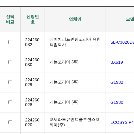
선택
신청번
업체명
모
비교
호
에이치피프린팅코리아 유한
224260
SL-C3020D
032
책임회사
224260
캐논코리아 (주)
BX519
030
224260
캐논코리아 (주)
G1932
029
224260
캐논코리아 (주)
G1930
028
교세라도큐먼트솔루션스코
224260
ECOSYS P4
020
리아(주)