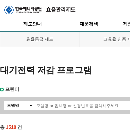
주메뉴
제도안내
제품검색
제
효율등급 제도
고효율 인증 
대기전력 저감 프로그램
효율관리제도
효율등급제도
효율등급제도
고효율인증제도
프린터
고효율인증제도
대기전력저감
프로그램
대기전력저감
프로그램
총
1518
건