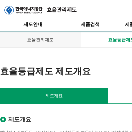
주메뉴
제도안내
제품검색
제
효율관리제도
효율등급제
효율등급제도 제도개요
효율관리제도
효율등급제도
효율등급제도
고효율인증제도
고효율인증제도
대기전력저감
제도개요
프로그램
대기전력저감
프로그램
제도개요