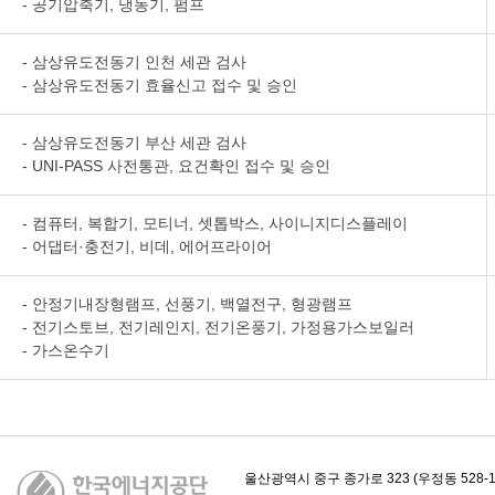
- 공기압축기, 냉동기, 펌프
- 삼상유도전동기 인천 세관 검사
- 삼상유도전동기 효율신고 접수 및 승인
- 삼상유도전동기 부산 세관 검사
- UNI-PASS 사전통관, 요건확인 접수 및 승인
- 컴퓨터, 복합기, 모티너, 셋톱박스, 사이니지디스플레이
- 어댑터·충전기, 비데, 에어프라이어
- 안정기내장형램프, 선풍기, 백열전구, 형광램프
- 전기스토브, 전기레인지, 전기온풍기, 가정용가스보일러
- 가스온수기
카피라이트
울산광역시 중구 종가로 323 (우정동 528-1)