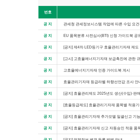
번호
공 지
관세청 관세정보시스템 작업에 따른 수입 요건
공 지
EU 품목분류 사전심사(BTI) 신청 가이드북 공
공 지
[공지] 제4차 LED등기구 효율관리기자재 제도
공 지
[고시] 고효율에너지기자재 보급촉진에 관한 규
공 지
고효율에너지기자재 인증 가이드북 게시
공 지
효율관리기자재 등급라벨 하향선언값 조사 안
공 지
[공지] 효율관리제도 2025년도 생산(수입)·판
공 지
[효율등급제도] 효율관리기자재 품목별 적용기
공 지
[공지] 효율관리기자재 추가모델 일괄신고 기능
공 지
[공지] 효율관리기자재 신고 자동승인 적용 품
공 지
[공지] 업체정보 변경 등록 방법 안내