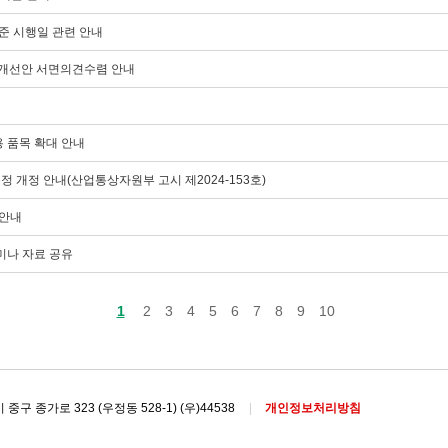
준 시행일 관련 안내
 개선안 서면의견수렴 안내
용 품목 확대 안내
 개정 안내(산업통상자원부 고시 제2024-153호)
 안내
세미나 자료 공유
1
2
3
4
5
6
7
8
9
10
구 종가로 323 (우정동 528-1) (우)44538
개인정보처리방침