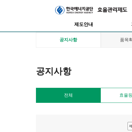
주메뉴
제도안내
공지사항
품목
공지사항
효율관리제도
효율등급제도
고
고효율인증제도
전체
효율등
대기전력저감
프로그램