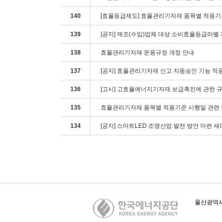
140
[효율등급제도] 효율관리기자재 품목별 적용기
139
[공지] 제조(수입)업체 대상 소비효율등급라벨
138
효율관리기자재 운용규정 개정 안내
137
[공지] 효율관리기자재 신고 자동승인 기능 적
136
[고시] 고효율에너지기자재 보급촉진에 관한 규정
135
효율관리기자재 품목별 적용기준 시행일 관련
134
[공지] 스마트LED 조명산업 발전 방안 마련 
카피라이트
울산광역시 중