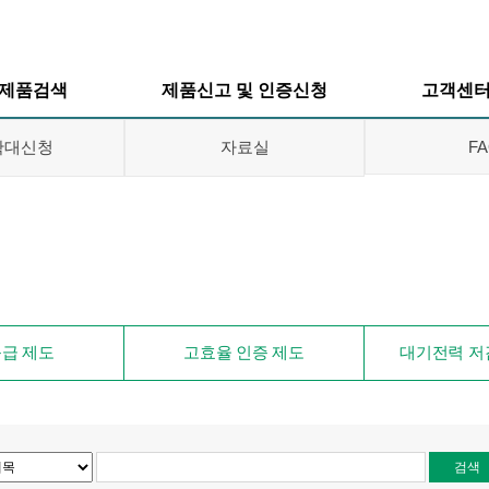
제품검색
제품신고 및 인증신청
고객센
확대신청
자료실
F
효율등급제도
효율등급제도
공지사항
효율인증제도
고효율인증제도
품목확대신
대기전력저감
대기전력저감
자료실
급 제도
고효율 인증 제도
대기전력 저
프로그램
프로그램
FAQ