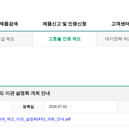
제품검색
제품신고 및 인증신청
고객센
급 제도
고효율 인증 제도
대기전력 저
효율등급제도
효율등급제도
공지사항
효율인증제도
고효율인증제도
품목확대신
대기전력저감
대기전력저감
자료실
제도 이관 설명회 개최 안내
프로그램
프로그램
FAQ
등록일
2026-07-01
_제도_이관_설명회(4차)_개최_안내.pdf