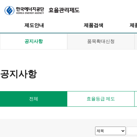
주메뉴
제도안내
제품검색
제
공지사항
품목확대신청
공지사항
효율관리제도
효율등급제도
효율등급제도
고효율인증제도
고효율인증제도
대기전력저감
전체
효율등급 제도
프로그램
대기전력저감
프로그램