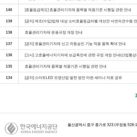
140
[효율등급제도] 효율관리기자재 품목별 적용기준 시행일 관련 안내
139
[공지] 제조(수입)업체 대상 소비효율등급라벨 개선안 서면의견수렴 
138
효율관리기자재 운용규정 개정 안내
137
[공지] 효율관리기자재 신고 자동승인 기능 적용 품목 확대 안내
136
[고시] 고효율에너지기자재 보급촉진에 관한 규정 개정 안내(산업통상자원
135
효율관리기자재 품목별 적용기준 시행일 관련 안내
134
[공지] 스마트LED 조명산업 발전 방안 마련 세미나 자료 공유
카피라이트
울산광역시 중구 종가로 323 (우정동 528-1)