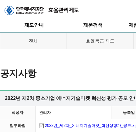
주메뉴
제도안내
제품검색
제
전체
효율등급 제도
공지사항
효율관리제도
효율등급제도
효율등급제도
고효율인증제도
고효율인증제도
대기전력저감
2022년 제2차 중소기업 에너지기술마켓 혁신성 평가 공모 안
프로그램
대기전력저감
프로그램
작성자
관리자
등록일
첨부파일
2022년_제2차_에너지기술마켓_혁신성평가_공모.zi