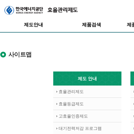
주메뉴
제도안내
제품검색
제
사이트맵
효율관리제도
효율등급제도
제도 안내
효율등급제도
고효율인증제도
효율관리제도
고효율인증제도
대기전력저감
프로그램
대기전력저감
효율등급제도
프로그램
고효율인증제도
대기전력저감 프로그램