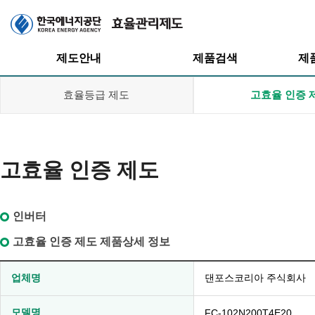
주메뉴
제도안내
제품검색
제
효율등급 제도
고효율 인증 
고효율 인증 제도
효율관리제도
효율등급제도
효율등급제도
고효율인증제도
인버터
고효율인증제도
대기전력저감
프로그램
대기전력저감
고효율 인증 제도 제품상세 정보
프로그램
업체명
댄포스코리아 주식회사
모델명
FC-102N200T4E20