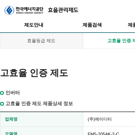
주메뉴
제도안내
제품검색
제
효율등급 제도
고효율 인증 
고효율 인증 제도
효율관리제도
효율등급제도
효율등급제도
고효율인증제도
인버터
고효율인증제도
대기전력저감
프로그램
대기전력저감
고효율 인증 제도 제품상세 정보
프로그램
업체명
(주)에이디티
모델명
FM5-205AK-2-C