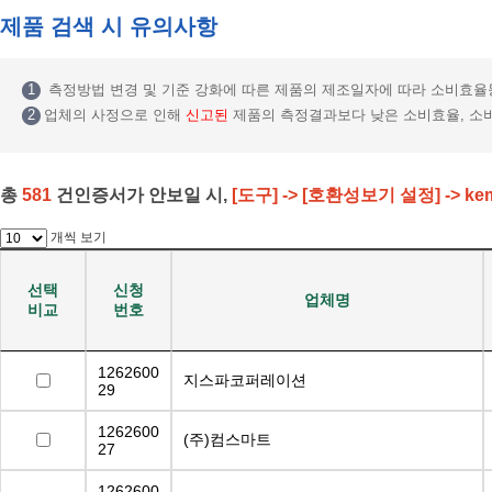
제품 검색 시 유의사항
1
측정방법 변경 및 기준 강화에 따른 제품의 제조일자에 따라 소비효율
2
업체의 사정으로 인해
신고된
제품의 측정결과보다 낮은 소비효율, 
총
581
건
인증서가 안보일 시,
[도구] -> [호환성보기 설정] -> kem
개씩 보기
선택
신청
업체명
비교
번호
1262600
지스파코퍼레이션
29
1262600
(주)컴스마트
27
1262600